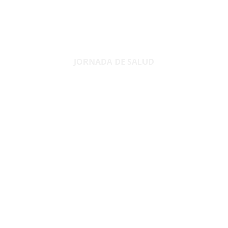
positivamente en la salud y bienestar de toda la
comunidad.
JORNADA DE SALUD